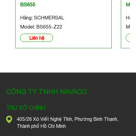
BS655
M2L
Hãng: SCHMERSAL
Hãn
Model: BS655-Z22
Mod
Liên hệ
CÔNG TY TNHH NAVACO
TRỤ SỞ CHÍNH
405/26 Xô Viết Nghệ Tĩnh, Phường Bình Thạnh,
Thành phố Hồ Chí Minh