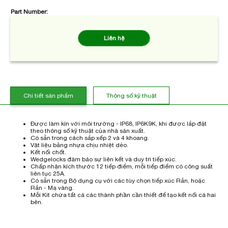
Part Number:
Liên hệ
Chi tiết sản phẩm
Thông số kỹ thuật
Được làm kín với môi trường - IP68, IP6K9K, khi được lắp đặt
theo thông số kỹ thuật của nhà sản xuất.
Có sẵn trong cách sắp xếp 2 và 4 khoang.
Vật liệu bằng nhựa chịu nhiệt dẻo.
Kết nối chốt.
Wedgelocks đảm bảo sự liên kết và duy trì tiếp xúc.
Chấp nhận kích thước 12 tiếp điểm, mỗi tiếp điểm có công suất
liên tục 25A.
Có sẵn trong Bộ dụng cụ với các tùy chọn tiếp xúc Rắn, hoặc
Rắn - Mạ vàng.
Mỗi Kit chứa tất cả các thành phần cần thiết để tạo kết nối cả hai
bên.