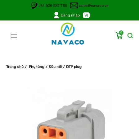
24
+84 906 935 769
sales@navaco.vn
Đăng nhập
VI
0
Trang chủ
Phụ tùng
Đầu nối
DTP plug