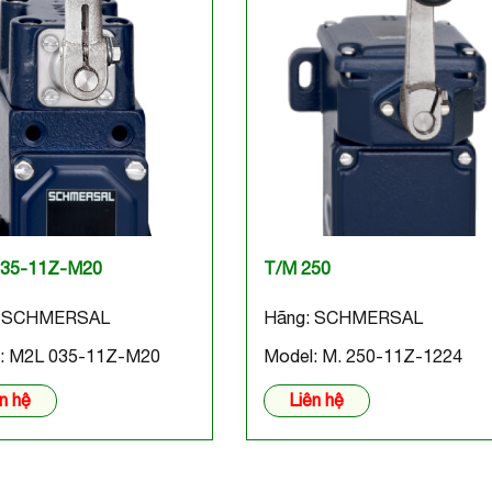
035-11Z-M20
T/M 250
: SCHMERSAL
Hãng: SCHMERSAL
: M2L 035-11Z-M20
Model: M. 250-11Z-1224
n hệ
Liên hệ