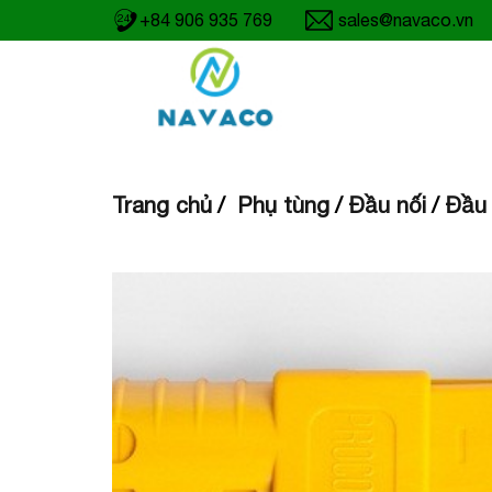
+84 906 935 769
sales@navaco.vn
24
Trang chủ
Phụ tùng
Đầu nối
Đầu