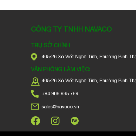
CÔNG TY TNHH NAVACO
TRỤ SỞ CHÍNH
405/26 Xô Viết Nghệ Tĩnh, Phường Bình Th
VĂN PHÒNG LÀM VIỆC:
405/26 Xô Viết Nghệ Tĩnh, Phường Bình Th
+84 906 935 769
sales@navaco.vn