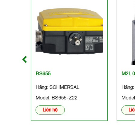
BS655
M2L 
Hãng: SCHMERSAL
Hãng
Model: BS655-Z22
Model
Liên hệ
Liê