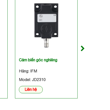
Cảm biến góc nghiêng
Bộ điều khiể
Hãng: IFM
Hãng:
Model: JD2310
Model: CR0
Liên hệ
Liên hệ