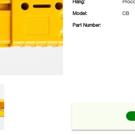
Hãng:
Proc
Model:
CB
Part Number: