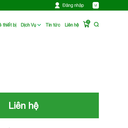
Đăng nhập
VI
0
 thiết bị
Dịch Vụ
Tin tức
Liên hệ
Liên hệ