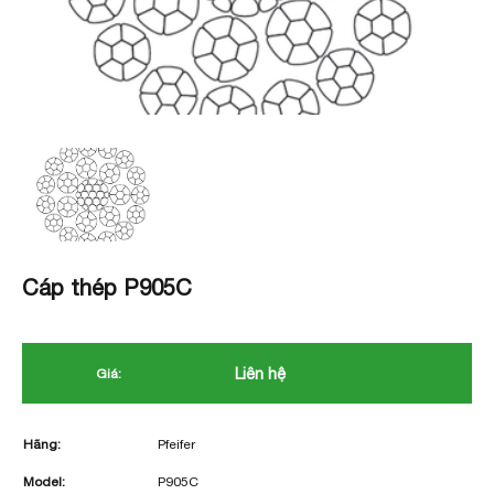
Cáp thép P905C
Liên hệ
Giá:
Hãng:
Pfeifer
Model:
P905C