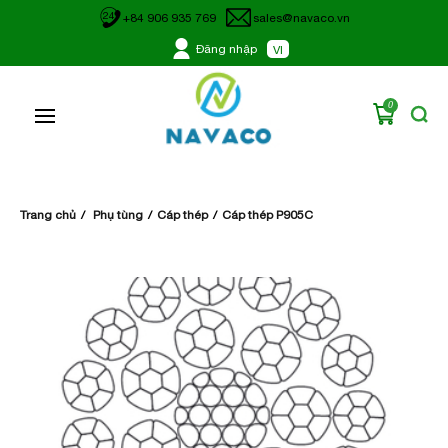
24
+84 906 935 769
sales@navaco.vn
Đăng nhập
VI
0
Trang chủ
Phụ tùng
Cáp thép
Cáp thép P905C