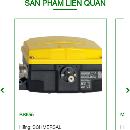
SẢN PHẨM LIÊN QUAN
BS655
M2L
Hãng: SCHMERSAL
Hãn