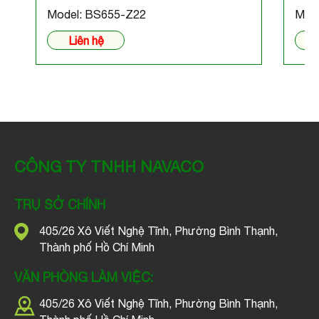
Model: BS655-Z22
Mod
Liên hệ
CÔNG TY TNHH NAVACO
TRỤ SỞ CHÍNH
405/26 Xô Viết Nghệ Tĩnh, Phường Bình Thạnh,
Thành phố Hồ Chí Minh
VĂN PHÒNG LÀM VIỆC:
405/26 Xô Viết Nghệ Tĩnh, Phường Bình Thạnh,