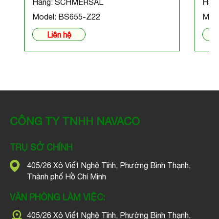
Hãng: SCHMERSAL
Hãn
Model: BS655-Z22
Mod
Liên hệ
CÔNG TY TNHH NAVACO
TRỤ SỞ CHÍNH
405/26 Xô Viết Nghệ Tĩnh, Phường Bình Thạnh,
Thành phố Hồ Chí Minh
VĂN PHÒNG LÀM VIỆC:
405/26 Xô Viết Nghệ Tĩnh, Phường Bình Thạnh,