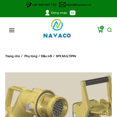
24
+84 906 935 769
sales@navaco.vn
Đăng nhập
VI
0
Trang chủ
Phụ tùng
Đầu nối
3PX MULTIPIN