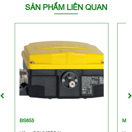
SẢN PHẨM LIÊN QUAN
BS655
M2L